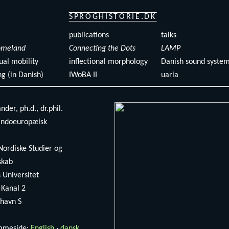
SPROGHISTORIE.DK
publications
talks
omeland
Connecting the Dots
LAMP
ual mobility
inflectional morphology
Danish sound syste
ng (in Danish)
IWoBA II
uaria
der, ph.d., dr.phil.
 indoeuropæisk
 Nordiske Studier og
skab
Universitet
 Kanal 2
havn S
emmeside:
English
·
dansk