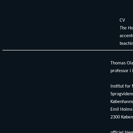
CV
The H
accent
teachi
Thomas Olan
professor i
Institut for
Sprogviden
Københavns 
Emil Holms
2300 Køben
officiel hj