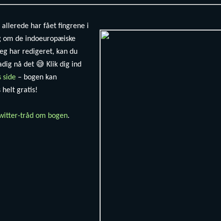
 allerede har fået fingrene i
g om de indoeuropæiske
eg har redigeret, kan du
adig nå det 😅 Klik dig ind
s side
– bogen kan
helt gratis!
witter-tråd om bogen
.