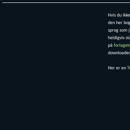
Hvis du ikke
den her bo
sprog som j
heldigvis st
på
forlaget
downloades 
Her er en
T