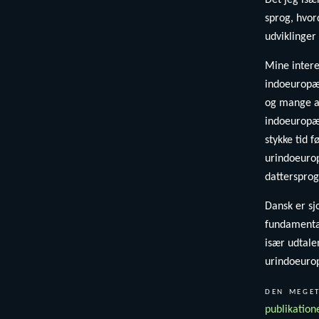
Det jeg isæ
sprog, hvor
udviklinger
Mine intere
indoeuropæi
og mange an
indoeuropæi
stykke tid f
urindoeurop
datterspro
Dansk er sj
fundamental
især udtale
urindoeuro
den meget
publikation