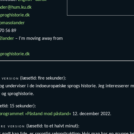
nder@hum.ku.dk
proghistorie.dk
homasolander
 70 56 89
lander
– I’m moving away from
proghistorie.dk
 version
(læsetid: fire sekunder):
 og underviser i de indoeuropæiske sprogs historie. Jeg interesserer m
 og sproghistorie.
tetid: 15 sekunder):
3-programmet »Påstand mod påstand«
12. december 2022.
re version
(læsetid: to et halvt minut):