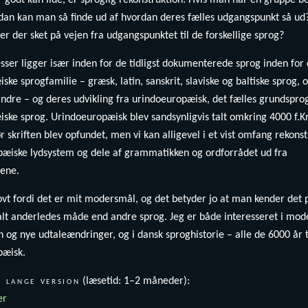
r godt kan lide, er sproglig rekonstruktion: Hvis man har en gruppe 
dan kan man så finde ud af hvordan deres fælles udgangspunkt så ud?
 er der sket på vejen fra udgangspunktet til de forskellige sprog?
sser ligger især inden for de tidligst dokumenterede sprog inden for
ske sprogfamilie – græsk, latin, sanskrit, slaviske og baltiske sprog, 
dre – og deres udvikling fra urindoeuropæisk, det fælles grundsprog
ske sprog. Urindoeuropæisk blev sandsynligvis talt omkring 4000 f.Kr.
ør skriften blev opfundet, men vi kan alligevel i et vist omfang rekons
æiske lydsystem og dele af grammatikken og ordforrådet ud fra
gene.
ovt fordi det er mit modersmål, og det betyder jo at man kender det 
t anderledes måde end andre sprog. Jeg er både interesseret i mod
n og nye udtaleændringer, og i dansk sproghistorie – alle de 6000 år t
pæisk.
 lange version
(læsetid: 1–2 måneder):
er