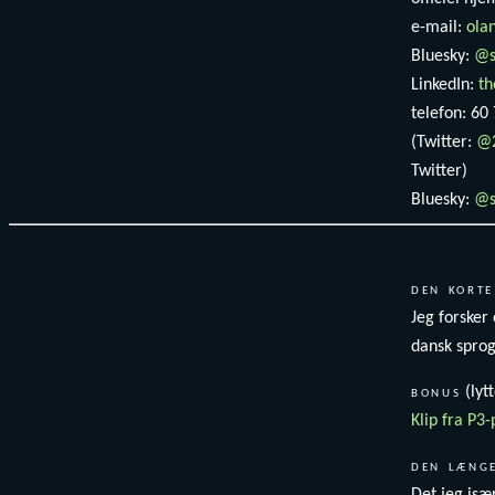
e-mail:
ola
Bluesky:
@s
LinkedIn:
t
telefon: 60
(Twitter:
@2
Twitter)
Bluesky:
@s
den korte
Jeg forsker
dansk sprog
bonus
(lyt
Klip fra P
den længe