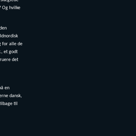
beslægtede
 Og hvilke
 den
oldnordisk
 for alle de
, et godt
truere det
på en
erne dansk,
ilbage til