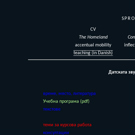
SPRO
CV
The Homeland
Con
accentual mobility
infle
teaching (in Danish)
Датската зв
време, място, литература
Учебна програма (pdf)
текстове
теми за курсова работа
консултации