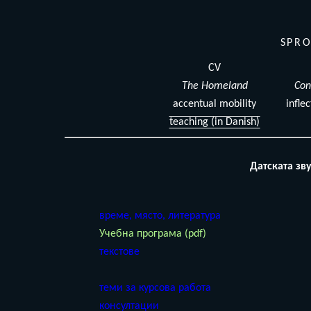
SPRO
CV
The Homeland
Con
accentual mobility
infle
teaching (in Danish)
Датската зв
време, място, литература
Учебна програма (pdf)
текстове
теми за курсова работа
консултации